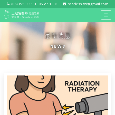
(06)3553111-1305 or 1331
scarless.tw@gmail.com
最新消息
NEWS