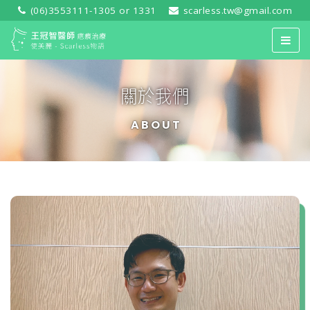
(06)3553111-1305 or 1331
scarless.tw@gmail.com
關於我們
ABOUT